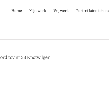
Home
Mijn werk
Vrij werk
Portret laten teken
ord tov nr 33 Knotwilgen