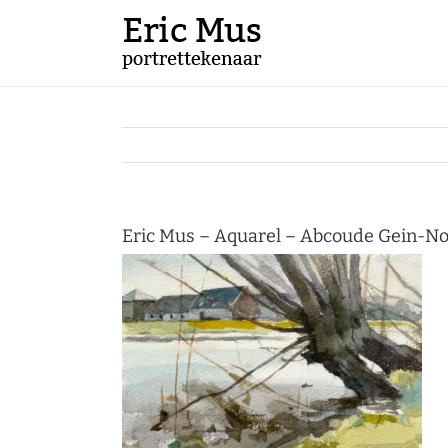
Ga
naar
inhoud
Eric Mus – Aquarel – Abcoude Gein-No