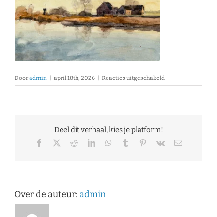
voor
Door
admin
|
april 18th, 2026
|
Reacties uitgeschakeld
Eric
Mus
–
Aquarel
–
Deel dit verhaal, kies je platform!
Abcoude
Gein-
Facebook
X
Reddit
LinkedIn
WhatsApp
Tumblr
Pinterest
Vk
E-
mail
Zuid
Zonsondergang
Over de auteur:
admin