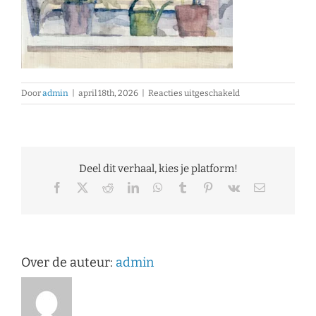
voor
Door
admin
|
april 18th, 2026
|
Reacties uitgeschakeld
Eric
Mus
–
Aquarel
–
Deel dit verhaal, kies je platform!
Vensterbank
thuis
Facebook
X
Reddit
LinkedIn
WhatsApp
Tumblr
Pinterest
Vk
E-
mail
Over de auteur:
admin