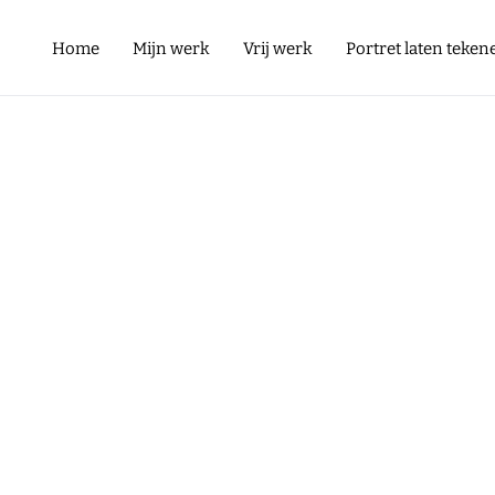
Home
Mijn werk
Vrij werk
Portret laten teken