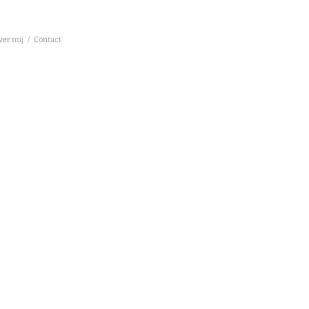
ver mij
/
Contact